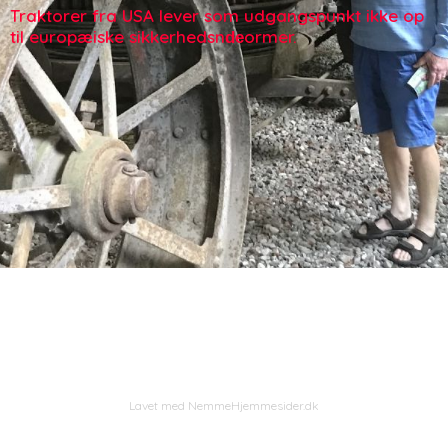
Traktorer fra USA lever som udgangspunkt ikke op
til europæiske sikkerhedsn
ormer.
de
Lavet med NemmeHjemmesider.dk