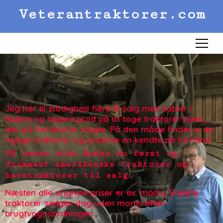
Veterantraktorer.com
Menu
Jeg har til stadighed flere til salg men satser i
højere og højere grad på at tage traktorer hjem,
der på forhånd er solgte. På den måde finder vi de
rigtige traktorer og priserne en kendte på forhånd.
På denne side finder du først og
fremmest amerikanske traktorer og
havetraktorer til salg.
Næsten alle angivne priser er ex. moms. Enkelte
traktorer sælges dog uden moms efter
brugtvognsordningen.